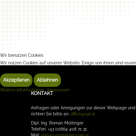
Wir benutzen Cookies
Wir nutzen Cookies auf unserer Website. Einige von ihnen sind essen
können selbst entscheiden, ob Sie die Cookies zulassen möchten. Bit
Akzeptieren
Ablehnen
Weitere Informationen
|
Impressum
KONTAKT
Anfragen oder Anregungen zur dieser Webpage un
richten Sie bitte an:
office@oal.at
Dipl. Ing. Roman Mottinger
Telefon: +43 (0)664 408 71 31
Mail:
roman.mottinger@oal.at