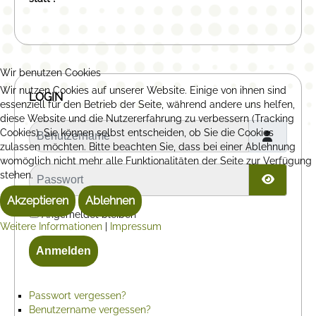
Wir benutzen Cookies
Wir nutzen Cookies auf unserer Website. Einige von ihnen sind
LOGIN
essenziell für den Betrieb der Seite, während andere uns helfen,
diese Website und die Nutzererfahrung zu verbessern (Tracking
Benutzername
Cookies). Sie können selbst entscheiden, ob Sie die Cookies
zulassen möchten. Bitte beachten Sie, dass bei einer Ablehnung
womöglich nicht mehr alle Funktionalitäten der Seite zur Verfügung
Passwort
stehen.
Passwor
Akzeptieren
Ablehnen
Angemeldet bleiben
Weitere Informationen
|
Impressum
Anmelden
Passwort vergessen?
Benutzername vergessen?