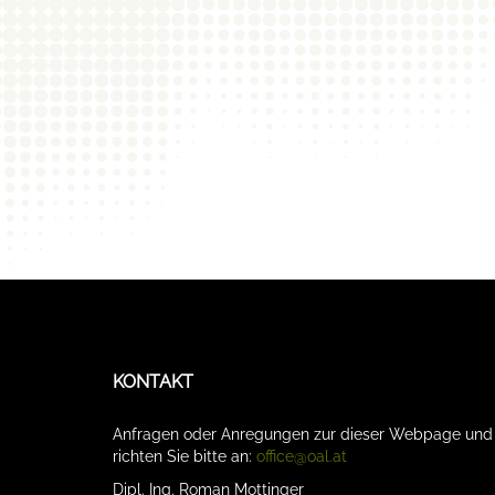
KONTAKT
Anfragen oder Anregungen zur dieser Webpage un
richten Sie bitte an:
office@oal.at
Dipl. Ing. Roman Mottinger