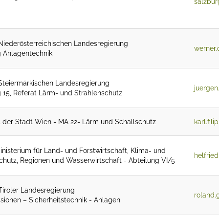
salzbur
Niederösterreichischen Landesregierung
werner.
g Anlagentechnik
Steiermärkischen Landesregierung
juergen
 15, Referat Lärm- und Strahlenschutz
t der Stadt Wien - MA 22- Lärm und Schallschutz
karl.fil
nisterium für Land- und Forstwirtschaft, Klima- und
helfrie
hutz, Regionen und Wasserwirtschaft - Abteilung VI/5
Tiroler Landesregierung
roland.g
sionen – Sicherheitstechnik - Anlagen