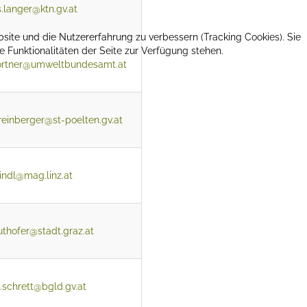
.langer@ktn.gv.at
bsite und die Nutzererfahrung zu verbessern (Tracking Cookies). Sie
 Funktionalitäten der Seite zur Verfügung stehen.
ortner@umweltbundesamt.at
.reinberger@st-poelten.gv.at
eindl@mag.linz.at
ruthofer@stadt.graz.at
h.schrett@bgld.gv.at