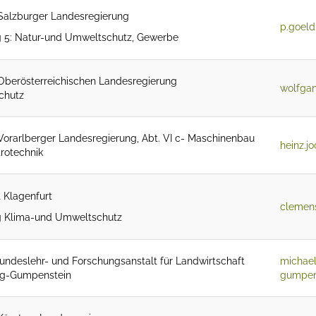
Salzburger Landesregierung
p.goeld
g 5: Natur-und Umweltschutz, Gewerbe
Oberösterreichischen Landesregierung
wolfgan
chutz
Vorarlberger Landesregierung, Abt. VI c- Maschinenbau
heinz.j
rotechnik
t Klagenfurt
clemens
g Klima-und Umweltschutz
undeslehr- und Forschungsanstalt für Landwirtschaft
michae
g-Gumpenstein
gumpens