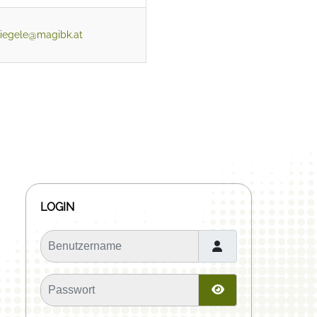
siegele@magibk.at
LOGIN
Benutzername
Passwort
Passwort anzeige