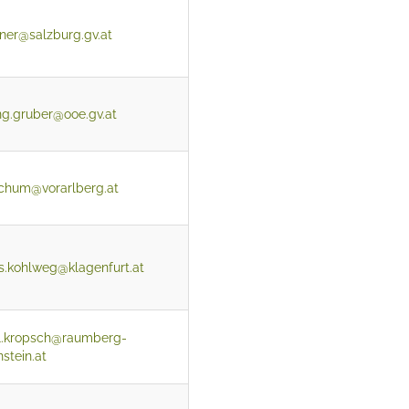
ner@salzburg.gv.at
g.gruber@ooe.gv.at
ochum@vorarlberg.at
.kohlweg@klagenfurt.at
l.kropsch@raumberg-
tein.at