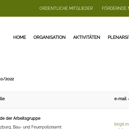
ORDENTLICHE MITGLIEDER
FÖRDERNDE 
HOME
ORGANISATION
AKTIVITÄTEN
PLENARS
10/2022
lle
e-mail 
nde der Arbeitsgruppe
birgit.
lzburg, Bau- und Feuerpolizeiamt