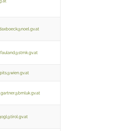
g.at
daxboeck@noel.gv.at
.fauland@stmk.gv.at
ippits@wien.gv.at
d.gartner@bmluk.gv.at
ogl@tirol.gv.at