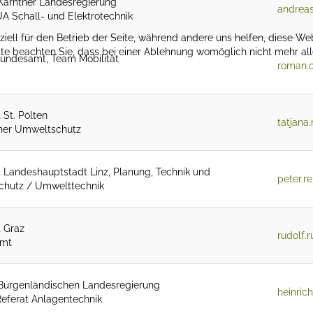
Kärntner Landesregierung
andreas
UA Schall- und Elektrotechnik
ziell für den Betrieb der Seite, während andere uns helfen, diese We
te beachten Sie, dass bei einer Ablehnung womöglich nicht mehr alle
ndesamt, Team Mobilität
roman.
 St. Pölten
tatjana
her Umweltschutz
t Landeshauptstadt Linz, Planung, Technik und
peter.r
hutz / Umwelttechnik
t Graz
rudolf.
mt
Burgenländischen Landesregierung
heinric
Referat Anlagentechnik