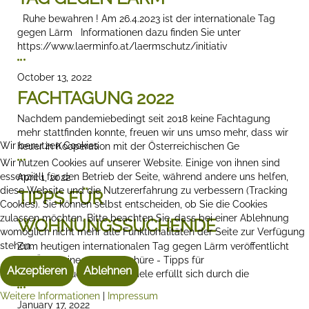
Ruhe bewahren ! Am 26.4.2023 ist der internationale Tag
gegen Lärm Informationen dazu finden Sie unter
https://www.laerminfo.at/laermschutz/initiativ
October 13, 2022
FACHTAGUNG 2022
Nachdem pandemiebedingt seit 2018 keine Fachtagung
mehr stattfinden konnte, freuen wir uns umso mehr, dass wir
Wir benutzen Cookies
heuer in Kooperation mit der Österreichischen Ge
Wir nutzen Cookies auf unserer Website. Einige von ihnen sind
essenziell für den Betrieb der Seite, während andere uns helfen,
April 1, 2022
diese Website und die Nutzererfahrung zu verbessern (Tracking
TIPPS FÜR
Cookies). Sie können selbst entscheiden, ob Sie die Cookies
zulassen möchten. Bitte beachten Sie, dass bei einer Ablehnung
WOHNUNGSSUCHENDE
womöglich nicht mehr alle Funktionalitäten der Seite zur Verfügung
stehen.
Zum heutigen internationalen Tag gegen Lärm veröffentlicht
der ÖAL seine neue Broschüre - Tipps für
Akzeptieren
Ablehnen
Wohnungssuchende Für viele erfüllt sich durch die
Weitere Informationen
|
Impressum
January 17, 2022